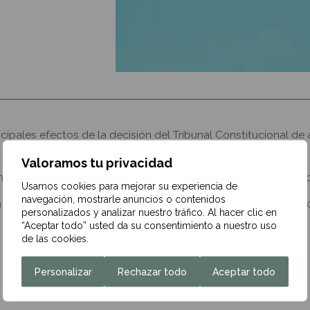
ipales efectos de la decisión del Tribunal Constitucional de
Valoramos tu privacidad
maciones que se hayan basado en la inconstitucionalidad de d
Usamos cookies para mejorar su experiencia de
navegación, mostrarle anuncios o contenidos
ía no se ha pronunciado sobre ciertos aspectos del impuesto 
personalizados y analizar nuestro tráfico. Al hacer clic en
“Aceptar todo” usted da su consentimiento a nuestro uso
de las cookies.
Personalizar
Rechazar todo
Aceptar todo