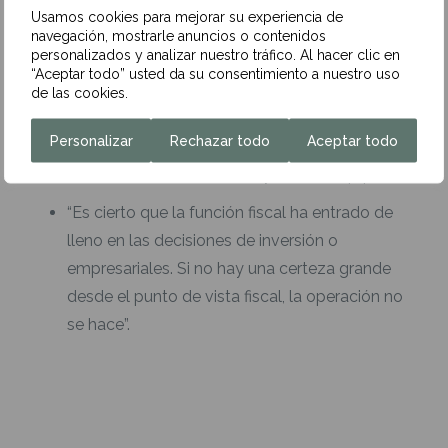
corporativa. Destacamos aquí algunos titulares:
Usamos cookies para mejorar su experiencia de
navegación, mostrarle anuncios o contenidos
“La clave de nuestro trabajo es que nos gusta
personalizados y analizar nuestro tráfico. Al hacer clic en
lo que hacemos. Nos lo pasamos bien”.
“Aceptar todo” usted da su consentimiento a nuestro uso
de las cookies.
“No nos arrepentimos ni un minuto de crear
esto”.
Personalizar
Rechazar todo
Aceptar todo
“Hacemos mucha cantera y mucho equipo”.
“Es cierto que la función fiscal ha entrado de
lleno en las decisiones de inversión o
empresariales. Si no hay una certeza grande
desde el punto de vista fiscal, la operación no
se hace”.
Seguir leyendo