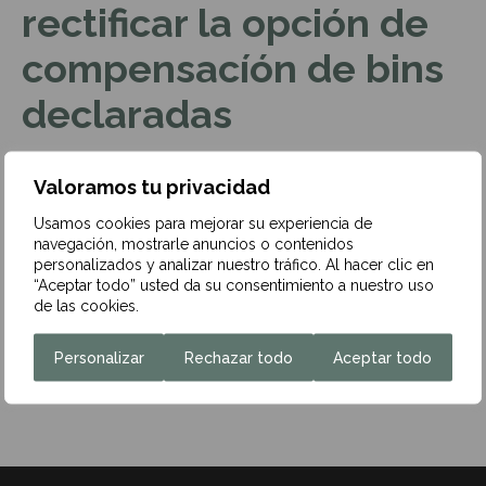
rectificar la opción de
compensacíón de bins
declaradas
24 de abril de 2016
Valoramos tu privacidad
Usamos cookies para mejorar su experiencia de
navegación, mostrarle anuncios o contenidos
personalizados y analizar nuestro tráfico. Al hacer clic en
Aquí podéis encontrar nuestra
“Aceptar todo” usted da su consentimiento a nuestro uso
última
newsletter
comentando la reciente resolución del
de las cookies.
TEAC en relación con la opción de compensación de
BINs:
Personalizar
Rechazar todo
Aceptar todo
Imposibilidad de rectificar BINs