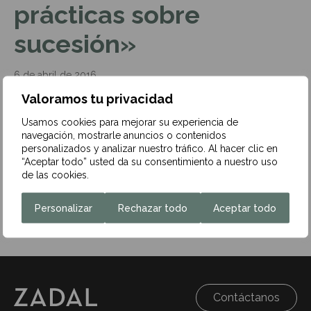
prácticas sobre
sucesión»
6 de abril de 2016
Valoramos tu privacidad
Usamos cookies para mejorar su experiencia de
navegación, mostrarle anuncios o contenidos
Con el Ilustre Colegio de Abogados de Lugo, en la
personalizados y analizar nuestro tráfico. Al hacer clic en
Jornada «Cuestiones Prácticas sobre Sucesión». Más
“Aceptar todo” usted da su consentimiento a nuestro uso
información aquí:
de las cookies.
Jornada «Cuestiones Prácticas sobre Sucesión»
Personalizar
Rechazar todo
Aceptar todo
Contáctanos