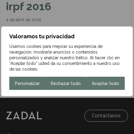
irpf 2016
4 de abril de 2016
Valoramos tu privacidad
Usamos cookies para mejorar su experiencia de
Aquí podéis ver las principales novedades introducidas
navegación, mostrarle anuncios o contenidos
en los modelos de Renta y Patrimonio para el 2016:
personalizados y analizar nuestro tráfico. Al hacer clic en
“Aceptar todo” usted da su consentimiento a nuestro uso
Principales Novedades en los Modelos de la Renta y
de las cookies.
Patrimonio 2016
Personalizar
Rechazar todo
Aceptar todo
Contáctanos