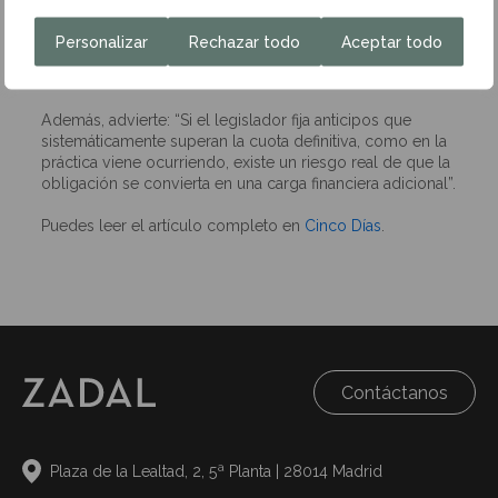
no sea una vulneración clara, “pero sí una flexibilización
del principio de capacidad económica, que entendemos
Personalizar
Rechazar todo
Aceptar todo
se asume únicamente por razones de estabilidad
recaudatoria”.
Además, advierte: “Si el legislador fija anticipos que
sistemáticamente superan la cuota definitiva, como en la
práctica viene ocurriendo, existe un riesgo real de que la
obligación se convierta en una carga financiera adicional”.
Puedes leer el artículo completo en
Cinco Días
.
Contáctanos
Plaza de la Lealtad, 2, 5ª Planta | 28014 Madrid