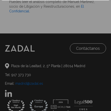
Puedes leer el análisis completo de Manuel Martínez,
socio de Litigación y Reestructuraciones, en
El
Confidencial
.
Contáctanos
Plaza de la Lealtad, 2, 5ª Planta | 28014 Madrid
Tel: 917 373 730
Email:
madrid@zadal.es