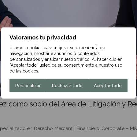
Valoramos tu privacidad
Usamos cookies para mejorar su experiencia de
navegación, mostrarle anuncios o contenidos
personalizados y analizar nuestro tráfico. Al hacer clic en
“Aceptar todo” usted da su consentimiento a nuestro uso
de las cookies.
Personalizar
Rechazar todo
Aceptar todo
z como socio del área de Litigación y Re
cializado en Derecho Mercantil Financiero, Corporate – M&A