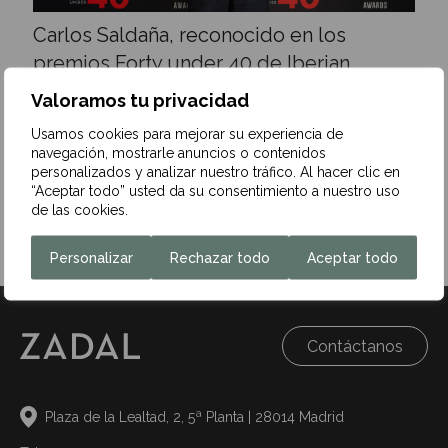
Carlos Saldaña, reconocido en los
premios Forty under 40 de Iberian
Lawyer
Valoramos tu privacidad
10 de octubre de 2024
Usamos cookies para mejorar su experiencia de
navegación, mostrarle anuncios o contenidos
Nuestro compañero Carlos Saldaña Alarcón de la Lastra
personalizados y analizar nuestro tráfico. Al hacer clic en
ha sido reconocido en los Premios Forty Under 40 de
“Aceptar todo” usted da su consentimiento a nuestro uso
Iberian Lawyer…
de las cookies.
Leer más
Personalizar
Rechazar todo
Aceptar todo
Contáctanos
Plaza de la Lealtad, 2, 5ª Planta | 28014 Madrid