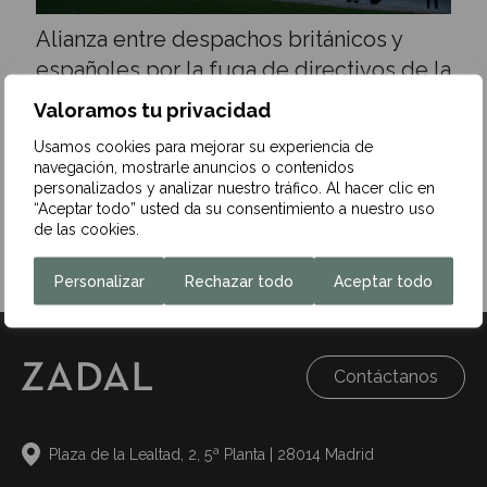
Alianza entre despachos británicos y
españoles por la fuga de directivos de la
City
Valoramos tu privacidad
18 de diciembre de 2025
Usamos cookies para mejorar su experiencia de
navegación, mostrarle anuncios o contenidos
El endurecimiento del marco fiscal en Reino Unido, tras la
personalizados y analizar nuestro tráfico. Al hacer clic en
supresión del régimen fiscal especial de los Non-
“Aceptar todo” usted da su consentimiento a nuestro uso
Domiciled (non-dom) y el incremento…
de las cookies.
Leer más
Personalizar
Rechazar todo
Aceptar todo
Contáctanos
Plaza de la Lealtad, 2, 5ª Planta | 28014 Madrid