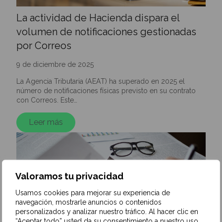
La actividad de Hacienda dispara el
volumen de notificaciones gestionadas
por Correos
9 de diciembre de 2025
La Agencia Tributaria (AEAT) ha superado en 2025 el
número de notificaciones físicas previsto en su contrato
con Correos. Este…
Leer más
Valoramos tu privacidad
Usamos cookies para mejorar su experiencia de
navegación, mostrarle anuncios o contenidos
personalizados y analizar nuestro tráfico. Al hacer clic en
“Aceptar todo” usted da su consentimiento a nuestro uso