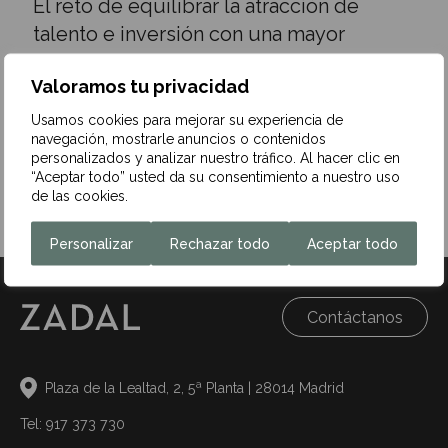
El reto de equilibrar la atracción de
talento e inversión con una mayor
presión fiscal
Valoramos tu privacidad
27 de octubre de 2025
Usamos cookies para mejorar su experiencia de
España se enfrenta al desafío de atraer talento,
navegación, mostrarle anuncios o contenidos
emprendedores e inversión internacional al tiempo que se
personalizados y analizar nuestro tráfico. Al hacer clic en
intensifica la fiscalidad y la…
“Aceptar todo” usted da su consentimiento a nuestro uso
de las cookies.
Leer más
Personalizar
Rechazar todo
Aceptar todo
Contáctanos
Plaza de la Lealtad, 2, 5ª Planta | 28014 Madrid
Tel: 917 373 730