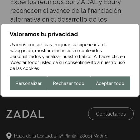
Expertos reunidos por ZADAL y Ebury
reconocen el avance de la financiación
alternativa en el desarrollo de los
nuevos proyectos energéticos
Valoramos tu privacidad
24 de junio de 2024
Usamos cookies para mejorar su experiencia de
navegación, mostrarle anuncios o contenidos
ZADAL, despacho de abogados especializado en
personalizados y analizar nuestro tráfico. Al hacer clic en
Mercantil-Financiero, Fiscal y Gestión de Patrimonios,
“Aceptar todo” usted da su consentimiento a nuestro uso
y Ebury, compañía especializada en gestión del riesgo,
de las cookies.
pagos…
Leer más
Personalizar
Rechazar todo
Aceptar todo
Contáctanos
Plaza de la Lealtad, 2, 5ª Planta | 28014 Madrid