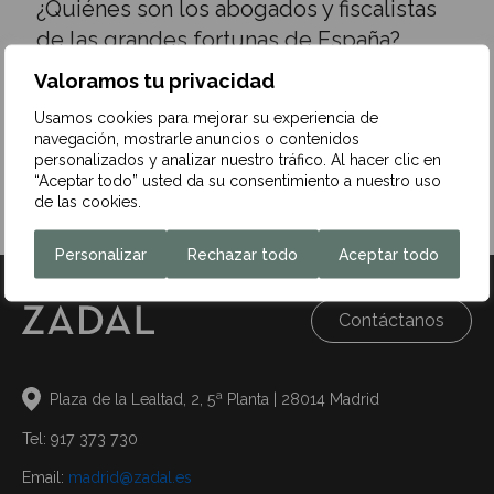
¿Quiénes son los abogados y fiscalistas
de las grandes fortunas de España?
Valoramos tu privacidad
24 de julio de 2024
Usamos cookies para mejorar su experiencia de
El ránking que elabora Chambers & Partners sobre los
navegación, mostrarle anuncios o contenidos
expertos en grandes patrimonios (Private Wealth Law) ha
personalizados y analizar nuestro tráfico. Al hacer clic en
elegido en su presente edición…
“Aceptar todo” usted da su consentimiento a nuestro uso
de las cookies.
Leer más
Personalizar
Rechazar todo
Aceptar todo
Contáctanos
Plaza de la Lealtad, 2, 5ª Planta | 28014 Madrid
Tel: 917 373 730
Email:
madrid@zadal.es