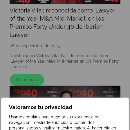
Victoria Vilar, reconocida como ‘Lawyer
of the Year M&A Mid-Market’ en los
Premios Forty Under 40 de Iberian
Lawyer
26 de septiembre de 2025
Nuestra socia Victoria Vilar ha sido reconocida como
‘Lawyer of the Year M&A Mid-Market’ en los Premios Forty
Under 40…
Leer más
Valoramos tu privacidad
Usamos cookies para mejorar su experiencia de
navegación, mostrarle anuncios o contenidos
personalizados y analizar nuestro tráfico. Al hacer clic en