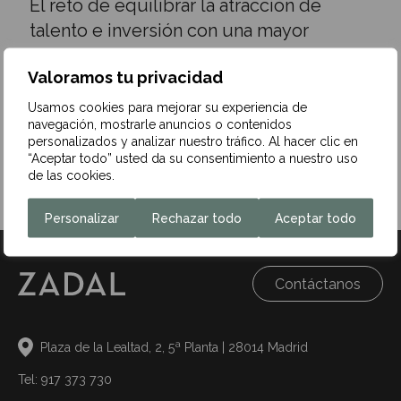
El reto de equilibrar la atracción de
talento e inversión con una mayor
presión fiscal
Valoramos tu privacidad
27 de octubre de 2025
Usamos cookies para mejorar su experiencia de
España se enfrenta al desafío de atraer talento,
navegación, mostrarle anuncios o contenidos
emprendedores e inversión internacional al tiempo que se
personalizados y analizar nuestro tráfico. Al hacer clic en
intensifica la fiscalidad y la…
“Aceptar todo” usted da su consentimiento a nuestro uso
de las cookies.
Leer más
Personalizar
Rechazar todo
Aceptar todo
Contáctanos
Plaza de la Lealtad, 2, 5ª Planta | 28014 Madrid
Tel: 917 373 730