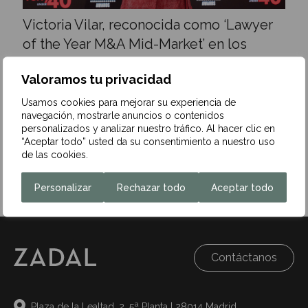
Victoria Vilar, reconocida como ‘Lawyer
of the Year M&A Mid-Market’ en los
Premios Forty Under 40 de Iberian
Valoramos tu privacidad
Lawyer
Usamos cookies para mejorar su experiencia de
26 de septiembre de 2025
navegación, mostrarle anuncios o contenidos
personalizados y analizar nuestro tráfico. Al hacer clic en
Nuestra socia Victoria Vilar ha sido reconocida como
“Aceptar todo” usted da su consentimiento a nuestro uso
‘Lawyer of the Year M&A Mid-Market’ en los Premios Forty
de las cookies.
Under 40…
Personalizar
Rechazar todo
Aceptar todo
Leer más
Contáctanos
Plaza de la Lealtad, 2, 5ª Planta | 28014 Madrid