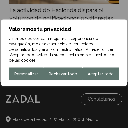
La actividad de Hacienda dispara el
volumen de notificaciones gestionadas
por Correos
Valoramos tu privacidad
9 de diciembre de 2025
Usamos cookies para mejorar su experiencia de
navegación, mostrarle anuncios o contenidos
La Agencia Tributaria (AEAT) ha superado en 2025 el
personalizados y analizar nuestro tráfico. Al hacer clic en
número de notificaciones físicas previsto en su contrato
“Aceptar todo” usted da su consentimiento a nuestro uso
con Correos. Este…
de las cookies.
Leer más
Personalizar
Rechazar todo
Aceptar todo
Contáctanos
Plaza de la Lealtad, 2, 5ª Planta | 28014 Madrid